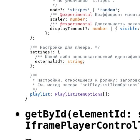
           * По умолчанию `stripes`.

           */

          mode?: 
'stripes'
 | 
'random'
;

/** 
@experimental
 Коэффициент масшта
          scale?: 
number
;

/** 
@experimental
 Длительность показ
          displayTimeout?: 
number
 | { 
visible
:
        };

  };

/** Настройки для плеера. */
  settings?: {

/** Какой-либо пользовательский идентифика
    externalId?: 
string
;

  };

/**

   * Настройки, относящиеся к ролику: заголовк
   * См. метод плеера `setPlaylistItemOptions`
   */
playlist
: 
PlaylistItemOptions
[];

getById(elementId: 
IframePlayerControl