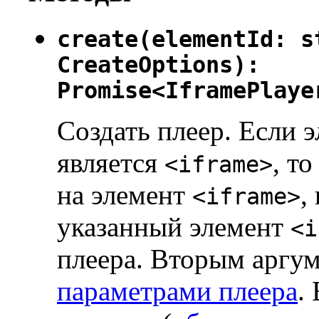
create(elementId: s
CreateOptions):
Promise<IframePlaye
Создать плеер. Если э
является
, т
<iframe>
на элемент
,
<iframe>
указанный элемент
<i
плеера. Вторым аргум
параметрами плеера
.