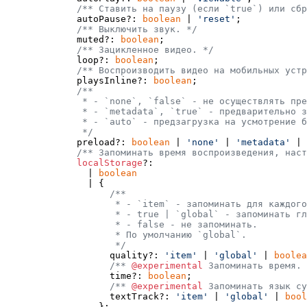
/** Ставить на паузу (если `true`) или сбр
    autoPause?: 
boolean
 | 
'reset'
;

/** Выключить звук. */
    muted?: 
boolean
;

/** Зацикленное видео. */
    loop?: 
boolean
;

/** Воспроизводить видео на мобильных устр
    playsInline?: 
boolean
;

/**

     * - `none`, `false` - не осуществлять пре
     * - `metadata`, `true` - предварительно з
     * - `auto` - предзагрузка на усмотрение б
     */

    preload?: 
boolean
 | 
'none'
 | 
'metadata'
 | 
/** Запоминать время воспроизведения, наст
localStorage
?:

      | 
boolean
      | {

/**

           * - `item` - запоминать для каждого
           * - true | `global` - запоминать гл
           * - false - не запоминать.

           * По умолчанию `global`.

           */

          quality?: 
'item'
 | 
'global'
 | 
boolea
/** 
@experimental
 Запоминать время. 
          time?: 
boolean
;

/** 
@experimental
 Запоминать язык су
          textTrack?: 
'item'
 | 
'global'
 | 
bool
        };
