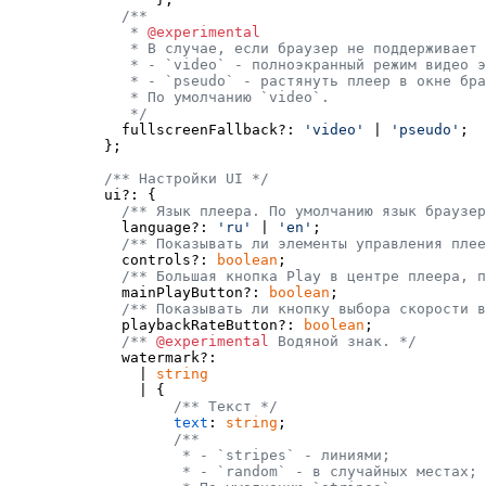
/**

     * 
@experimental
     * В случае, если браузер не поддерживает 
     * - `video` - полноэкранный режим видео э
     * - `pseudo` - растянуть плеер в окне бра
     * По умолчанию `video`.

     */

    fullscreenFallback?: 
'video'
 | 
'pseudo'
;

  };

/** Настройки UI */
  ui?: {

/** Язык плеера. По умолчанию язык браузер
    language?: 
'ru'
 | 
'en'
;

/** Показывать ли элементы управления плее
    controls?: 
boolean
;

/** Большая кнопка Play в центре плеера, п
    mainPlayButton?: 
boolean
;

/** Показывать ли кнопку выбора скорости в
    playbackRateButton?: 
boolean
;

/** 
@experimental
 Водяной знак. */
    watermark?:

      | 
string
      | {

/** Текст */
text
: 
string
;

/**

           * - `stripes` - линиями;

           * - `random` - в случайных местах;
