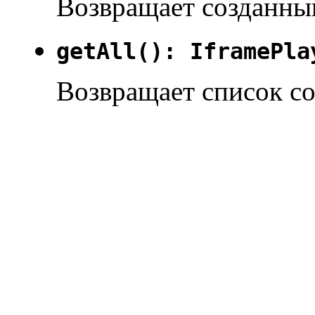
Возвращает созданны
getAll(): IframePla
Возвращает список с