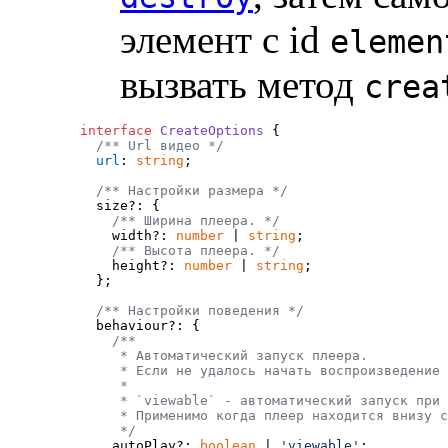
элемент с id
elemen
вызвать метод
crea
interface
CreateOptions
 {

/** Url видео */
url
: 
string
;

/** Настройки размера */
  size?: {

/** Ширина плеера. */
    width?: 
number
 | 
string
;

/** Высота плеера. */
    height?: 
number
 | 
string
;

  };

/** Настройки поведения */
  behaviour?: {

/**

     * Автоматический запуск плеера.

     * Если не удалось начать воспроизведение 
     *

     * `viewable` - автоматический запуск при 
     * Применимо когда плеер находится внизу с
     */

    autoPlay?: 
boolean
 | 
'viewable'
;
